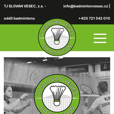
TJ SLOVAN VESEC, z.s. -
info@badmintonvesec.cz
|
oddíl badmintonu
+420 721 542 010