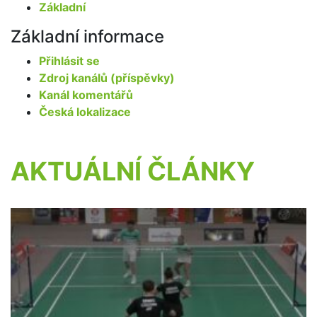
Základní
Základní informace
Přihlásit se
Zdroj kanálů (příspěvky)
Kanál komentářů
Česká lokalizace
AKTUÁLNÍ ČLÁNKY