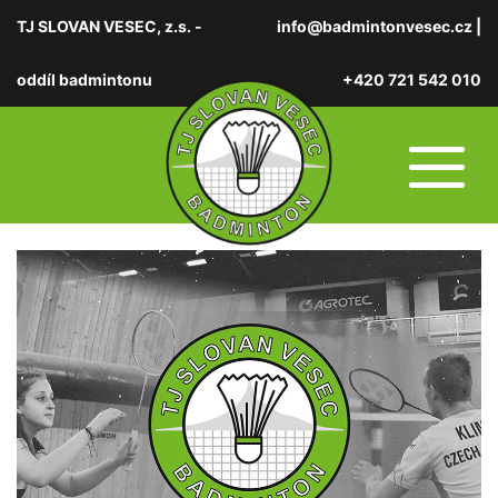
TJ SLOVAN VESEC, z.s. -
info@badmintonvesec.cz
|
oddíl badmintonu
+420 721 542 010