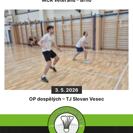
MČR veteránů – Brno
3. 5. 2026
OP dospělých – TJ Slovan Vesec