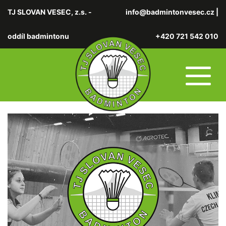
TJ SLOVAN VESEC, z.s. -
info@badmintonvesec.cz
|
oddíl badmintonu
+420 721 542 010