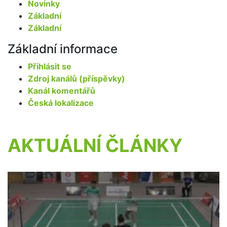
Novinky
Základní
Základní
Základní informace
Přihlásit se
Zdroj kanálů (příspěvky)
Kanál komentářů
Česká lokalizace
AKTUÁLNÍ ČLÁNKY