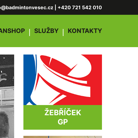
fo@badmintonvesec.cz
|
+420 721 542 010
ANSHOP
SLUŽBY
KONTAKTY
ŽEBŘÍČEK
GP