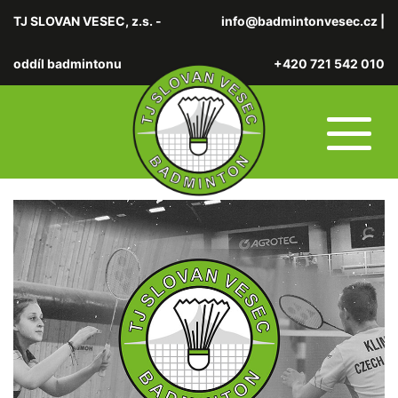
TJ SLOVAN VESEC, z.s. -
info@badmintonvesec.cz
|
oddíl badmintonu
+420 721 542 010