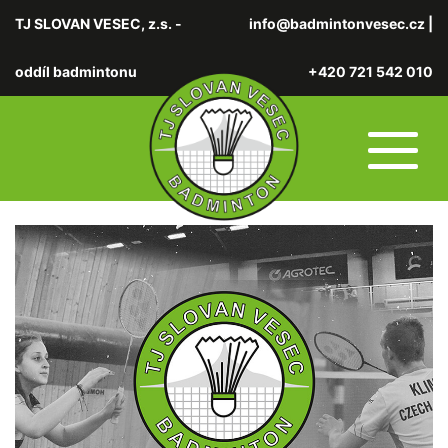
TJ SLOVAN VESEC, z.s. -
info@badmintonvesec.cz
|
oddíl badmintonu
+420 721 542 010