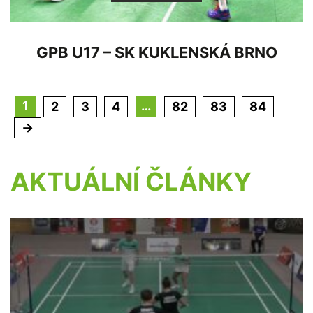
GPB U17 – SK KUKLENSKÁ BRNO
1
…
2
3
4
82
83
84
→
AKTUÁLNÍ ČLÁNKY