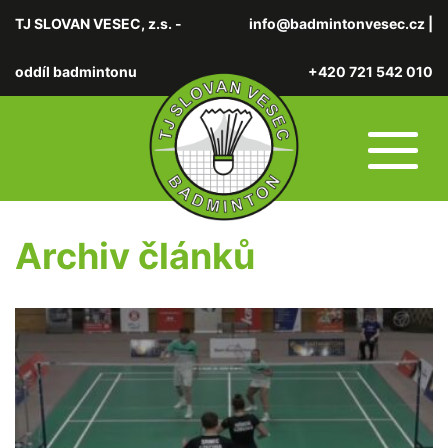
TJ SLOVAN VESEC, z.s. -
info@badmintonvesec.cz
|
oddíl badmintonu
+420 721 542 010
Archiv článků