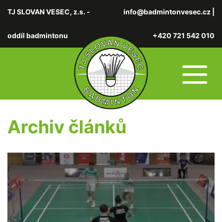
TJ SLOVAN VESEC, z.s. -
info@badmintonvesec.cz
|
oddíl badmintonu
+420 721 542 010
Archiv článků