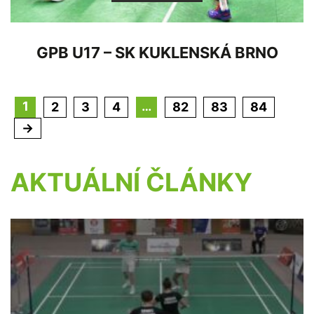
GPB U17 – SK KUKLENSKÁ BRNO
1
…
2
3
4
82
83
84
→
AKTUÁLNÍ ČLÁNKY