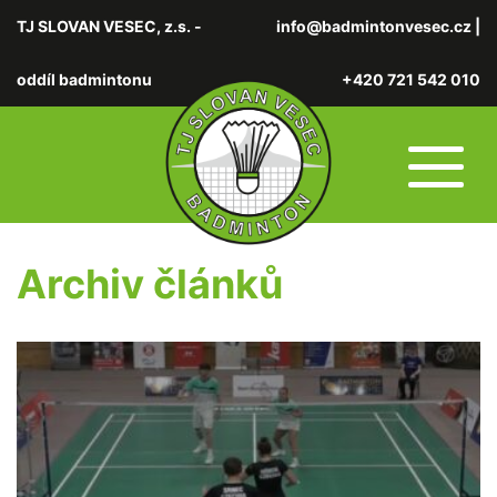
TJ SLOVAN VESEC, z.s. -
info@badmintonvesec.cz
|
oddíl badmintonu
+420 721 542 010
Archiv článků