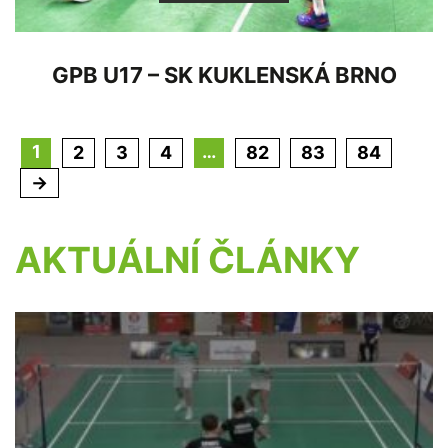
GPB U17 – SK KUKLENSKÁ BRNO
1
…
2
3
4
82
83
84
→
AKTUÁLNÍ ČLÁNKY