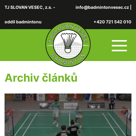
TJ SLOVAN VESEC, z.s. -
info@badmintonvesec.cz
|
oddíl badmintonu
+420 721 542 010
Archiv článků