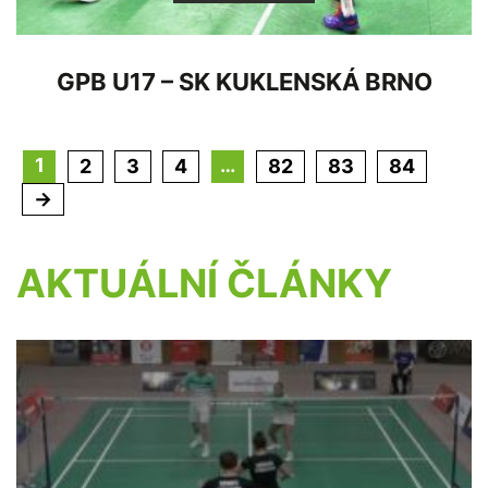
GPB U17 – SK KUKLENSKÁ BRNO
1
…
2
3
4
82
83
84
→
AKTUÁLNÍ ČLÁNKY