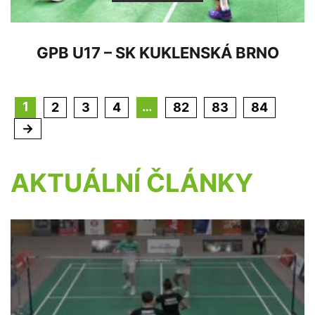
GPB U17 – SK KUKLENSKÁ BRNO
1
…
2
3
4
82
83
84
→
AKTUÁLNÍ ČLÁNKY