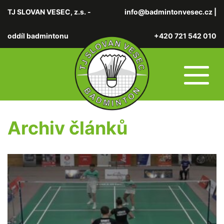
TJ SLOVAN VESEC, z.s. -
info@badmintonvesec.cz
|
oddíl badmintonu
+420 721 542 010
Archiv článků