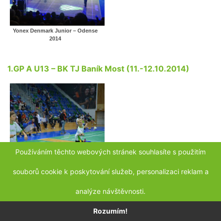
Yonex Denmark Junior – Odense
2014
1.GP A U13 – BK TJ Baník Most (11.-12.10.2014)
Používáním těchto webových stránek souhlasíte s použitím
souborů cookie k poskytování služeb, personalizaci reklam a
1.GP A U13 – Baník Most
analýze návštěvnosti.
(11.-12.10.2014)
Rozumím!