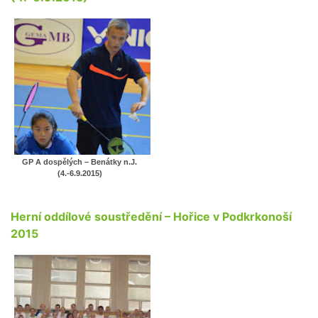
GP A dospělých – Benátky n.J.
(4.-6.9.2015)
Herní oddílové soustředění – Hořice v Podkrkonoší
2015