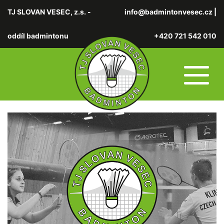
TJ SLOVAN VESEC, z.s. -
info@badmintonvesec.cz
|
oddíl badmintonu
+420 721 542 010