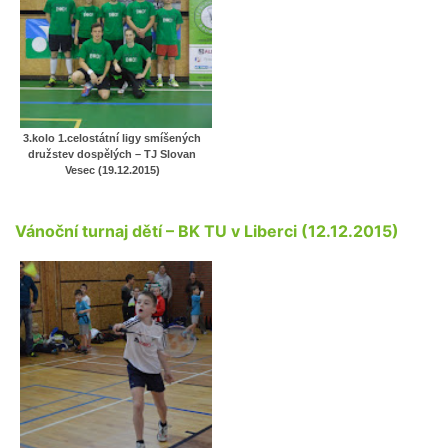
3.kolo 1.celostátní ligy smíšených
družstev dospělých – TJ Slovan
Vesec (19.12.2015)
Vánoční turnaj dětí – BK TU v Liberci (12.12.2015)