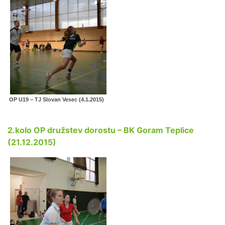
OP U19 – TJ Slovan Vesec (4.1.2015)
2.kolo OP družstev dorostu – BK Goram Teplice
(21.12.2015)