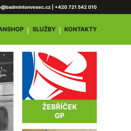
fo@badmintonvesec.cz
|
+420 721 542 010
ANSHOP
SLUŽBY
KONTAKTY
ŽEBŘÍČEK
GP