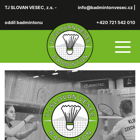
TJ SLOVAN VESEC, z.s. -
info@badmintonvesec.cz
|
oddíl badmintonu
+420 721 542 010