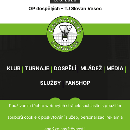
OP dospělých – TJ Slovan Vesec
KLUB
TURNAJE
DOSPĚLÍ
MLÁDEŽ
MÉDIA
SLUŽBY
FANSHOP
Používáním těchto webových stránek souhlasíte s použitím
souborů cookie k poskytování služeb, personalizaci reklam a
WEB DESIGN BY MAREK SYNEK & WEB CODING BY
analýze návštěvnosti.