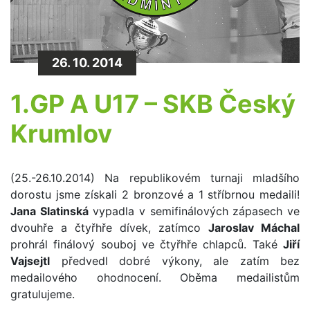
26. 10. 2014
1.GP A U17 – SKB Český
Krumlov
(25.-26.10.2014) Na republikovém turnaji mladšího
dorostu jsme získali 2 bronzové a 1 stříbrnou medaili!
Jana Slatinská
vypadla v semifinálových zápasech ve
dvouhře a čtyřhře dívek, zatímco
Jaroslav Máchal
prohrál finálový souboj ve čtyřhře chlapců. Také
Jiří
Vajsejtl
předvedl dobré výkony, ale zatím bez
medailového ohodnocení. Oběma medailistům
gratulujeme.