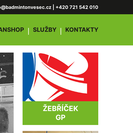
fo@badmintonvesec.cz
|
+420 721 542 010
ANSHOP
SLUŽBY
KONTAKTY
ŽEBŘÍČEK
GP