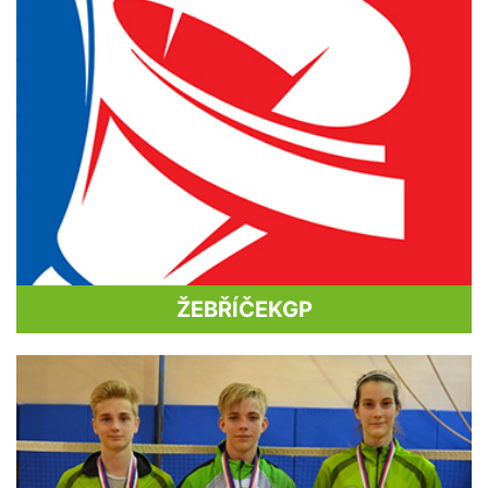
ŽEBŘÍČEK
GP