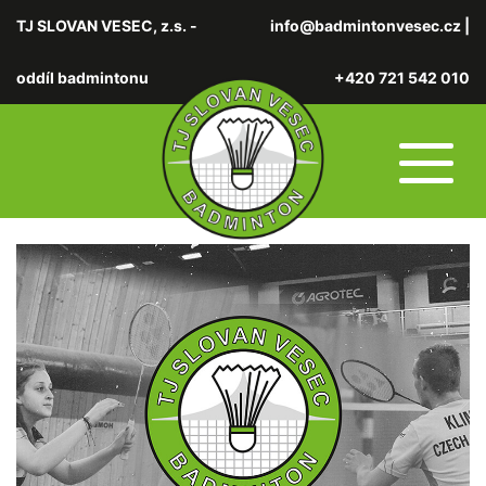
TJ SLOVAN VESEC, z.s. -
info@badmintonvesec.cz
|
oddíl badmintonu
+420 721 542 010