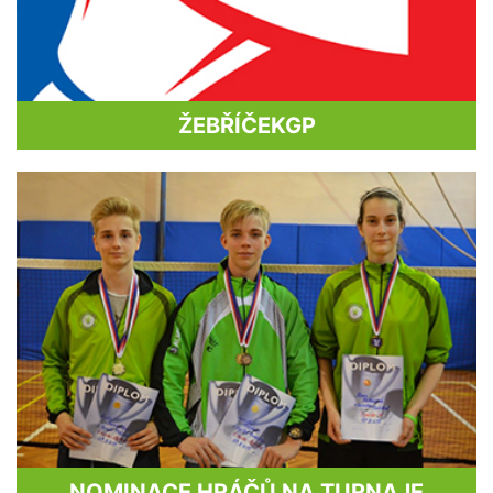
ŽEBŘÍČEK
GP
NOMINACE HRÁČŮ NA TURNAJE