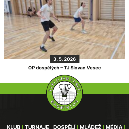
3. 5. 2026
OP dospělých – TJ Slovan Vesec
KLUB
TURNAJE
DOSPĚLÍ
MLÁDEŽ
MÉDIA