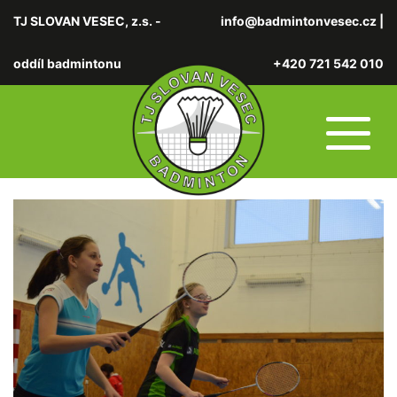
TJ SLOVAN VESEC, z.s. -
info@badmintonvesec.cz
|
oddíl badmintonu
+420 721 542 010