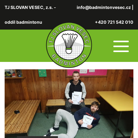
TJ SLOVAN VESEC, z.s. -
info@badmintonvesec.cz
|
oddíl badmintonu
+420 721 542 010