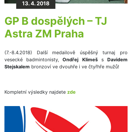
13. 4. 2018
GP B dospělých – TJ
Astra ZM Praha
(7.-8.4.2018) Další medailově úspěšný turnaj pro
vesecké badmintonisty,
Ondřej
Klimeš
s
Davidem
Stejskalem
bronzoví ve dvouhře i ve čtyřhře mužů!
Kompletní výsledky najdete
zde