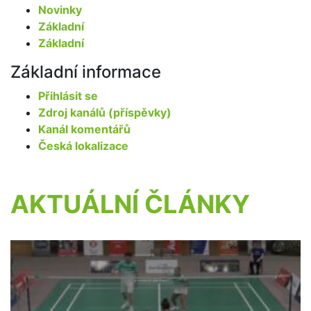
Novinky
Základní
Základní
Základní informace
Přihlásit se
Zdroj kanálů (příspěvky)
Kanál komentářů
Česká lokalizace
AKTUÁLNÍ ČLÁNKY