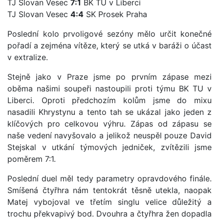
TJ Slovan Vesec
7:1
BK TU v Liberci
TJ Slovan Vesec
4:4
SK Prosek Praha
Poslední kolo prvoligové sezóny mělo určit konečné
pořadí a zejména vítěze, který se utká v baráži o účast
v extralize.
Stejně jako v Praze jsme po prvním zápase mezi
oběma našimi soupeři nastoupili proti týmu BK TU v
Liberci. Oproti předchozím kolům jsme do mixu
nasadili Khrystynu a tento tah se ukázal jako jeden z
klíčových pro celkovou výhru. Zápas od zápasu se
naše vedení navyšovalo a jelikož neuspěl pouze David
Stejskal v utkání týmových jedniček, zvítězili jsme
poměrem 7:1.
Poslední duel měl tedy parametry opravdového finále.
Smíšená čtyřhra nám tentokrát těsně utekla, naopak
Matej vybojoval ve třetím singlu velice důležitý a
trochu překvapivý bod. Dvouhra a čtyřhra žen dopadla