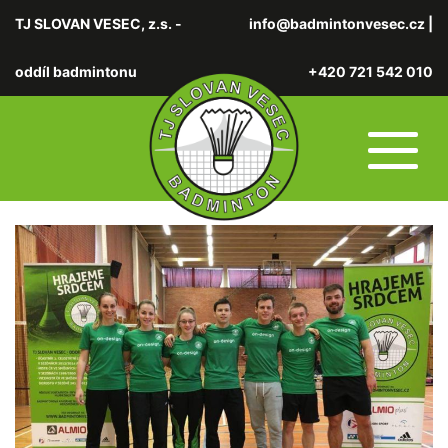
TJ SLOVAN VESEC, z.s. -
info@badmintonvesec.cz
|
oddíl badmintonu
+420 721 542 010