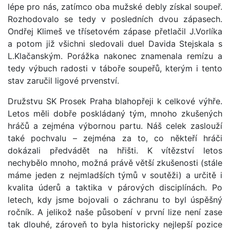
lépe pro nás, zatímco oba mužské debly získal soupeř.
Rozhodovalo se tedy v posledních dvou zápasech.
Ondřej Klimeš ve třísetovém zápase přetlačil J.Vorlíka
a potom již všichni sledovali duel Davida Stejskala s
L.Klačanským. Porážka nakonec znamenala remízu a
tedy výbuch radosti v táboře soupeřů, kterým i tento
stav zaručil ligové prvenství.
Družstvu SK Prosek Praha blahopřeji k celkové výhře.
Letos měli dobře poskládaný tým, mnoho zkušených
hráčů a zejména výbornou partu. Náš celek zaslouží
také pochvalu – zejména za to, co někteří hráči
dokázali předvádět na hřišti. K vítězství letos
nechybělo mnoho, možná právě větší zkušenosti (stále
máme jeden z nejmladších týmů v soutěži) a určitě i
kvalita úderů a taktika v párových disciplínách. Po
letech, kdy jsme bojovali o záchranu to byl úspěšný
ročník. A jelikož naše působení v první lize není zase
tak dlouhé, zároveň to byla historicky nejlepší pozice