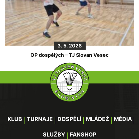
3. 5. 2026
OP dospělých – TJ Slovan Vesec
KLUB
TURNAJE
DOSPĚLÍ
MLÁDEŽ
MÉDIA
SLUŽBY
FANSHOP