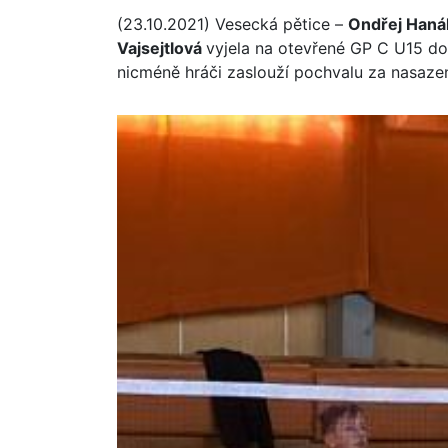
(23.10.2021) Vesecká pětice –
Ondřej Haná
Vajsejtlová
vyjela na otevřené GP C U15 do
nicméně hráči zaslouží pochvalu za nasazen