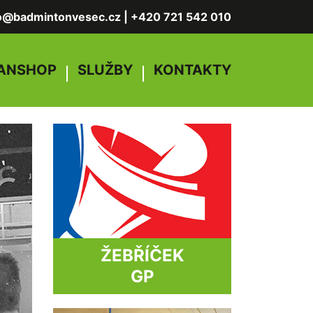
fo@badmintonvesec.cz
|
+420 721 542 010
ANSHOP
SLUŽBY
KONTAKTY
ŽEBŘÍČEK
GP