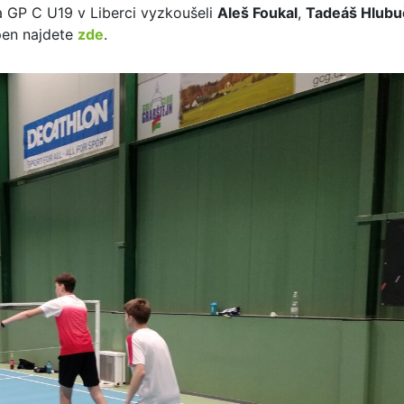
na GP C U19 v Liberci vyzkoušeli
Aleš Foukal
,
Tadeáš Hlub
pen najdete
zde
.