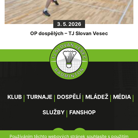
3. 5. 2026
OP dospělých – TJ Slovan Vesec
KLUB
TURNAJE
DOSPĚLÍ
MLÁDEŽ
MÉDIA
SLUŽBY
FANSHOP
Používáním těchto webových stránek souhlasíte s použitím