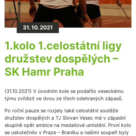
31. 10. 2021
1.kolo 1.celostátní ligy
družstev dospělých –
SK Hamr Praha
(31.10.2021) V úvodním kole se podařilo veseckému
týmu zvítězit ve dvou ze třech odehraných zápasů.
Po roční pauze se rozjely také celostátní soutěže
družstev dospělých a TJ Slovan Vesec má v západní
skupině opět ambice na medailové umístění. První kolo
se uskutečnilo v Praze – Braníku a našimi soupeři byly