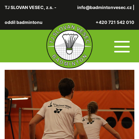
TJ SLOVAN VESEC, z.s. -
info@badmintonvesec.cz
|
oddíl badmintonu
+420 721 542 010