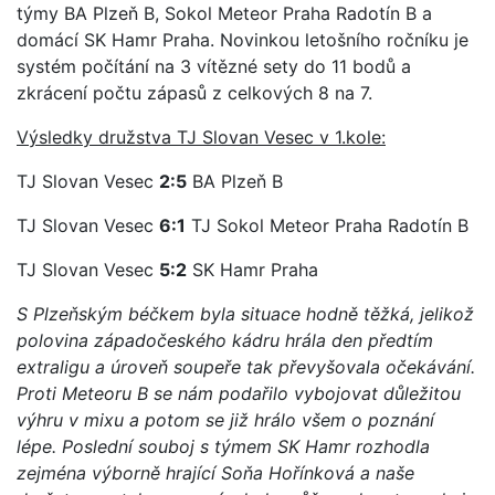
týmy BA Plzeň B, Sokol Meteor Praha Radotín B a
domácí SK Hamr Praha. Novinkou letošního ročníku je
systém počítání na 3 vítězné sety do 11 bodů a
zkrácení počtu zápasů z celkových 8 na 7.
Výsledky družstva TJ Slovan Vesec v 1.kole:
TJ Slovan Vesec
2:5
BA Plzeň B
TJ Slovan Vesec
6:1
TJ Sokol Meteor Praha Radotín B
TJ Slovan Vesec
5:2
SK Hamr Praha
S Plzeňským béčkem byla situace hodně těžká, jelikož
polovina západočeského kádru hrála den předtím
extraligu a úroveň soupeře tak převyšovala očekávání.
Proti Meteoru B se nám podařilo vybojovat důležitou
výhru v mixu a potom se již hrálo všem o poznání
lépe. Poslední souboj s týmem SK Hamr rozhodla
zejména výborně hrající Soňa Hořínková a naše