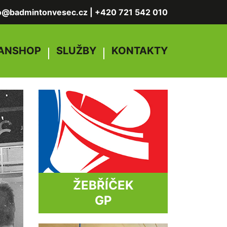
fo@badmintonvesec.cz
|
+420 721 542 010
ANSHOP
SLUŽBY
KONTAKTY
ŽEBŘÍČEK
GP