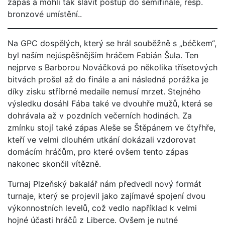
zápas a mohli tak slavit postup do semifinále, resp.
bronzové umístění..
Na GPC dospělých, který se hrál souběžně s „béčkem“,
byl naším nejúspěšnějším hráčem Fabián Šula. Ten
nejprve s Barborou Nováčková po několika třísetových
bitvách prošel až do finále a ani následná porážka je
díky zisku stříbrné medaile nemusí mrzet. Stejného
výsledku dosáhl Fába také ve dvouhře mužů, která se
dohrávala až v pozdních večerních hodinách. Za
zmínku stojí také zápas Aleše se Štěpánem ve čtyřhře,
kteří ve velmi dlouhém utkání dokázali vzdorovat
domácím hráčům, pro které ovšem tento zápas
nakonec skončil vítězně.
Turnaj Plzeňský bakalář nám předvedl nový formát
turnaje, který se projevil jako zajímavé spojení dvou
výkonnostních levelů, což vedlo například k velmi
hojné účasti hráčů z Liberce. Ovšem je nutné