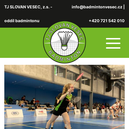
TJ SLOVAN VESEC, z.s. -
info@badmintonvesec.cz
|
oddíl badmintonu
+420 721 542 010