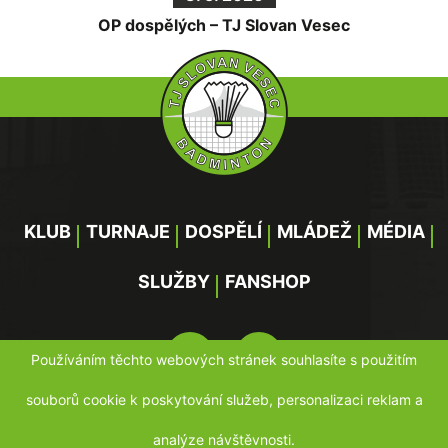
OP dospělých – TJ Slovan Vesec
KLUB
TURNAJE
DOSPĚLÍ
MLÁDEŽ
MÉDIA
SLUŽBY
FANSHOP
Používáním těchto webových stránek souhlasíte s použitím
souborů cookie k poskytování služeb, personalizaci reklam a
WEB DESIGN BY MAREK SYNEK & WEB CODING BY
analýze návštěvnosti.
LUDVÍK BLAHA |
DEVCRAFT.CZ
COPYRIGHT © TJ