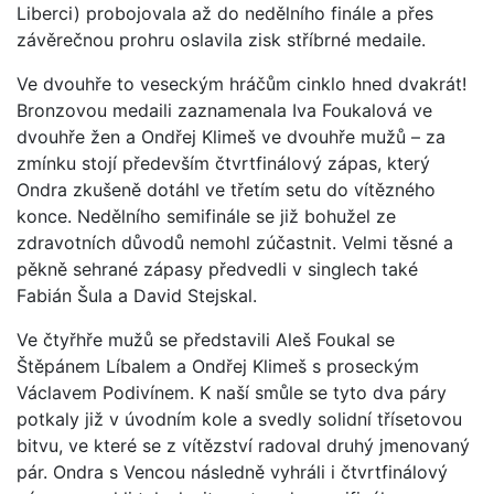
Liberci) probojovala až do nedělního finále a přes
závěrečnou prohru oslavila zisk stříbrné medaile.
Ve dvouhře to veseckým hráčům cinklo hned dvakrát!
Bronzovou medaili zaznamenala Iva Foukalová ve
dvouhře žen a Ondřej Klimeš ve dvouhře mužů – za
zmínku stojí především čtvrtfinálový zápas, který
Ondra zkušeně dotáhl ve třetím setu do vítězného
konce. Nedělního semifinále se již bohužel ze
zdravotních důvodů nemohl zúčastnit. Velmi těsné a
pěkně sehrané zápasy předvedli v singlech také
Fabián Šula a David Stejskal.
Ve čtyřhře mužů se představili Aleš Foukal se
Štěpánem Líbalem a Ondřej Klimeš s proseckým
Václavem Podivínem. K naší smůle se tyto dva páry
potkaly již v úvodním kole a svedly solidní třísetovou
bitvu, ve které se z vítězství radoval druhý jmenovaný
pár. Ondra s Vencou následně vyhráli i čtvrtfinálový