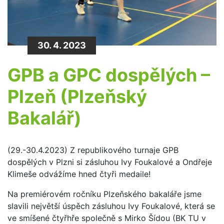
30. 4. 2023
GPB a GPC dospělých –
Plzeň (Plzeňský
Bakalář)
(29.-30.4.2023) Z republikového turnaje GPB
dospělých v Plzni si zásluhou Ivy Foukalové a Ondřeje
Klimeše odvážíme hned čtyři medaile!
Na premiérovém ročníku Plzeňského bakaláře jsme
slavili největší úspěch zásluhou Ivy Foukalové, která se
ve smíšené čtyřhře společně s Mirko Šídou (BK TU v