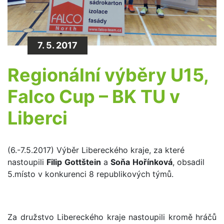
7. 5. 2017
Regionální výběry U15,
Falco Cup – BK TU v
Liberci
(6.-7.5.2017) Výběr Libereckého kraje, za které
nastoupili
Filip
Gottštein
a
Soňa
Hořínková
, obsadil
5.místo v konkurenci 8 republikových týmů.
Za družstvo Libereckého kraje nastoupili kromě hráčů