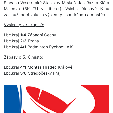
Slovanu Vesec také Stanislav Mrskoš, Jan Rázl a Klára
Malcová (BK TU v Liberci). Všichni členové týmu
zaslouží pochvalu za výsledky i soudržnou atmosféru!
Výsledky ve skupině:
Lbc.kraj
1:4
Západní Čechy
Lbc.kraj
2:3
Praha
Lbc.kraj
4:1
Badminton Rychnov n.K.
Zápasy o 5.-8.místo:
Lbc.kraj
4:1
Montas Hradec Králové
Lbc.kraj
5:0
Stredočeský kraj