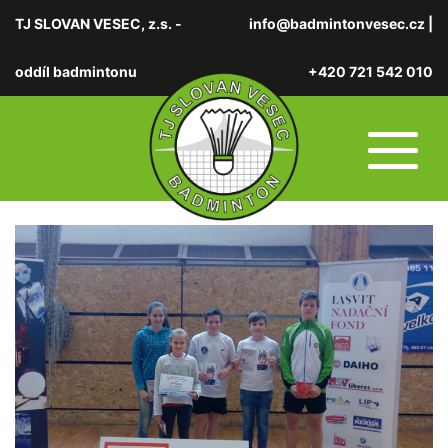
TJ SLOVAN VESEC, z.s. -
info@badmintonvesec.cz
|
oddíl badmintonu
+420 721 542 010