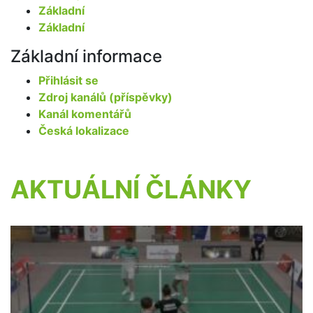
Základní
Základní
Základní informace
Přihlásit se
Zdroj kanálů (příspěvky)
Kanál komentářů
Česká lokalizace
AKTUÁLNÍ ČLÁNKY